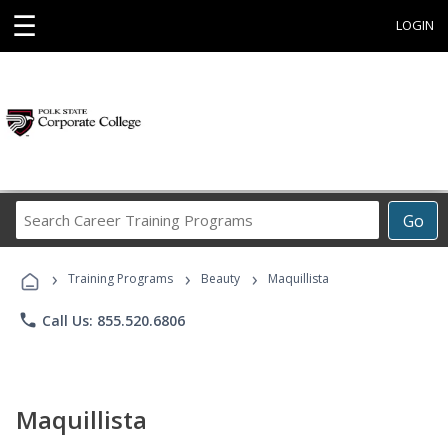
☰
LOGIN
Search
Go
Career
Training
›
›
›
Programs
Training Programs
Beauty
Maquillista
phone
Call Us: 855.520.6806
Maquillista