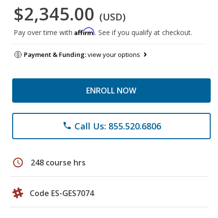
$2,345.00
(USD)
Affirm
Pay over time with
. See if you qualify at checkout.
Payment & Funding:
view your options
ENROLL NOW
Call Us: 855.520.6806
phone
schedule
248 course hrs
Code ES-GES7074