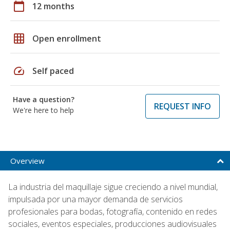
calendar_today
12 months
grid_on
Open enrollment
speed
Self paced
Have a question?
REQUEST INFO
We're here to help
Overview
La industria del maquillaje sigue creciendo a nivel mundial,
impulsada por una mayor demanda de servicios
profesionales para bodas, fotografía, contenido en redes
sociales, eventos especiales, producciones audiovisuales