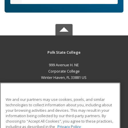
Polk State College
999 Avenue H. NE
Corporate College
Winter Haven, FL 33881 US
MAIN CONTENT
Career Training
We and our partners may use cookies, pixels, and similar
technologies to collect information about you, including about
ADDITIONAL RESOURCES
your browsing activities and devices. This may result in your
information being collected by our third-party partners. By
Military
Student Blog
choosing to "Accept All Cookies", you agree to these practices,
Financial Assistance
including as described in the
Privacy Policy